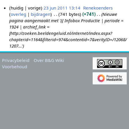
huidig
vorige
23 jun 2011 13:14
Renekoenders
overleg
bijdragen
741 bytes
+741
Nieuwe
2
pagina aangemaakt met '{{ Infobox Productie | periode =
3
1924 | archief_link =
j
[http://zoeken.beeldengeluid.nl/internet/index.aspx?
u
chapterid=1164&filterid=974&contentid=7&verityID=/12068/
n
1207...'
2
0
Privacybeleid
Over B&G Wiki
1
Voorbehoud
1