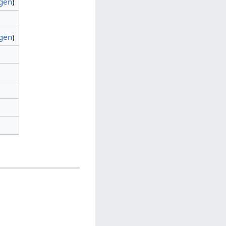
agen
)
agen
)