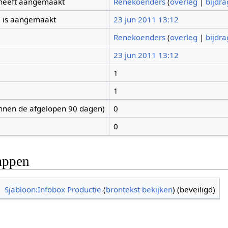
 heeft aangemaakt
Renekoenders
(
overleg
|
bijdr
 is aangemaakt
23 jun 2011 13:12
Renekoenders
(
overleg
|
bijdr
23 jun 2011 13:12
1
1
nnen de afgelopen 90 dagen)
0
0
appen
Sjabloon:Infobox Productie
(
brontekst bekijken
) (beveiligd)