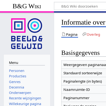
B&G Wiki
Informatie over
Pagina
Overleg
Basisgegevens
Menu
Weergegeven paginana
Personen
Standaard sorteerwijze
Producties
Paginalengte (in bytes)
Genres
Decennia
Naamruimte-ID
Onderwerpen
Paginanummer
Recente wijzigingen
Willekeurige pagina