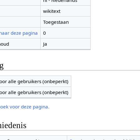
nl - Nederlands
wikitext
Toegestaan
 naar deze pagina
0
houd
Ja
ng
oor alle gebruikers (onbeperkt)
oor alle gebruikers (onbeperkt)
boek voor deze pagina.
iedenis