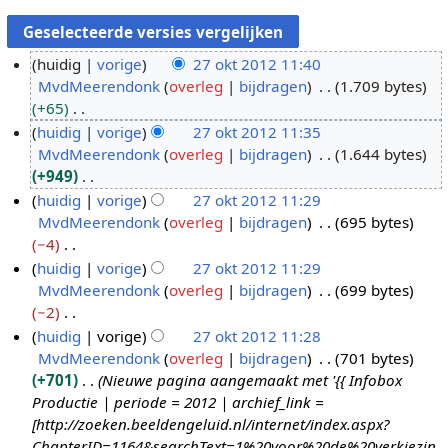
huidig
vorige
27 okt 2012 11:40
MvdMeerendonk
overleg
bijdragen
1.709 bytes
2
+65
7
G
huidig
vorige
27 okt 2012 11:35
o
e
MvdMeerendonk
overleg
bijdragen
1.644 bytes
k
e
+949
t
n
G
huidig
vorige
27 okt 2012 11:29
2
b
e
MvdMeerendonk
overleg
bijdragen
695 bytes
0
e
e
−4
1
w
n
G
huidig
vorige
27 okt 2012 11:29
2
e
b
e
MvdMeerendonk
overleg
bijdragen
699 bytes
r
e
e
−2
k
w
n
G
huidig
vorige
27 okt 2012 11:28
i
e
b
e
MvdMeerendonk
overleg
bijdragen
701 bytes
n
r
e
e
+701
Nieuwe pagina aangemaakt met '{{ Infobox
g
k
w
n
Productie | periode = 2012 | archief_link =
s
i
e
b
[http://zoeken.beeldengeluid.nl/internet/index.aspx?
s
n
r
e
ChapterID=1164&searchText=1%20voor%20de%20verkiezin