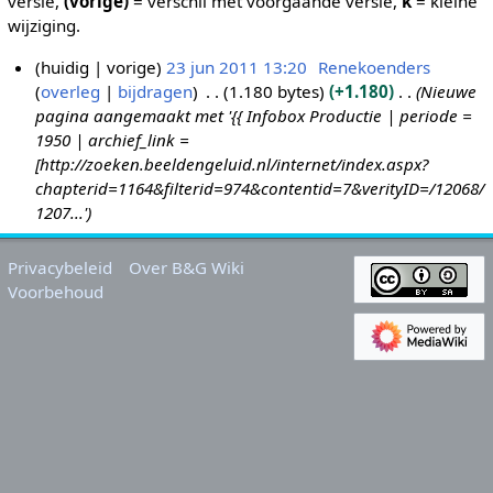
versie,
(vorige)
= verschil met voorgaande versie,
k
= kleine
wijziging.
huidig
vorige
23 jun 2011 13:20
Renekoenders
overleg
bijdragen
1.180 bytes
+1.180
Nieuwe
2
pagina aangemaakt met '{{ Infobox Productie | periode =
3
1950 | archief_link =
j
[http://zoeken.beeldengeluid.nl/internet/index.aspx?
u
chapterid=1164&filterid=974&contentid=7&verityID=/12068/
n
1207...'
2
0
Privacybeleid
Over B&G Wiki
1
Voorbehoud
1