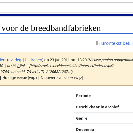
g voor de breedbandfabrieken
Brontekst beki
ers
(
overleg
|
bijdragen
)
op 23 jun 2011 om 13:20
(Nieuwe pagina aangemaakt 
0 | archief_link = [http://zoeken.beeldengeluid.nl/internet/index.aspx?
=974&contentid=7&verityID=/12068/1207...')
| Huidige versie (wijz) | Nieuwere versie → (wijz)
Periode
Beschikbaar in archief
Genre
Decennia