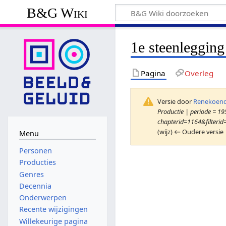
B&G Wiki
1e steenleggin
Pagina
Overleg
Versie door
Renekoend
Productie | periode = 195
chapterid=1164&filterid
(wijz) ← Oudere versie 
Menu
Personen
Producties
Genres
Decennia
Onderwerpen
Recente wijzigingen
Willekeurige pagina