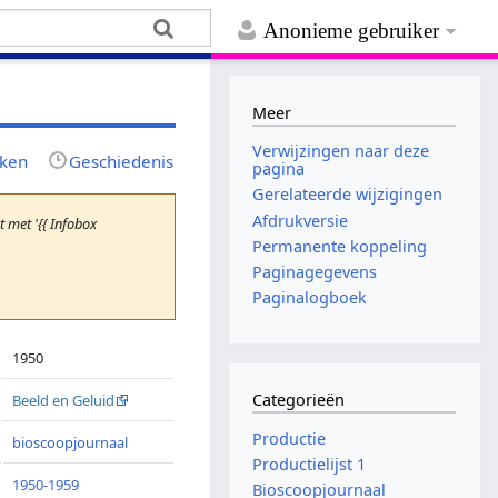
Anonieme gebruiker
Meer
Verwijzingen naar deze
jken
Geschiedenis
pagina
Gerelateerde wijzigingen
Afdrukversie
met '{{ Infobox
Permanente koppeling
Paginagegevens
Paginalogboek
1950
Categorieën
Beeld en Geluid
Productie
bioscoopjournaal
Productielijst 1
1950-1959
Bioscoopjournaal