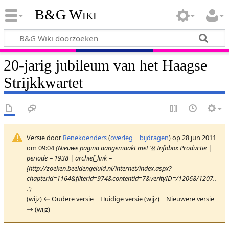
B&G Wiki
20-jarig jubileum van het Haagse
Strijkkwartet
Versie door
Renekoenders
(
overleg
|
bijdragen
)
op 28 jun 2011
om 09:04
(Nieuwe pagina aangemaakt met '{{ Infobox Productie |
periode = 1938 | archief_link =
[http://zoeken.beeldengeluid.nl/internet/index.aspx?
chapterid=1164&filterid=974&contentid=7&verityID=/12068/1207..
.')
(wijz) ← Oudere versie | Huidige versie (wijz) | Nieuwere versie
→ (wijz)