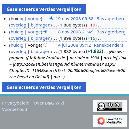
huidig
vorige
19 nov 2008 09:38
Bas agterberg
overleg
bijdragen
1.888 bytes
−10
1
G
huidig
vorige
18 nov 2008 21:49
Bas agterberg
9
e
overleg
bijdragen
1.898 bytes
+16
n
1
e
G
huidig
vorige
14 jul 2008 09:12
Renekoenders
o
8
n
e
overleg
bijdragen
1.882 bytes
+1.882
Nieuwe
v
n
1
b
e
pagina: {{ Infobox Productie | periode = 1934 | archief_link
2
o
4
e
n
= [http://zoeken.beeldengeluid.nl/internet/index.aspx?
0
v
j
w
b
ChapterID=1164&searchText=20.000%20mijlen%20over%20
0
2
u
e
e
zee Beeld en Geluid] | ma...
8
0
l
r
w
0
2
k
e
8
0
i
r
0
n
k
Privacybeleid
Over B&G Wiki
8
g
i
Voorbehoud
s
n
s
g
a
s