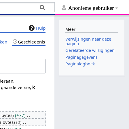
Anonieme gebruiker
Hulp
Meer
Verwijzingen naar deze
jken
Geschiedenis
pagina
Gerelateerde wijzigingen
Paginagegevens
Paginalogboek
nderaan.
rgaande versie,
k
=
 bytes
+77
3 bytes
0