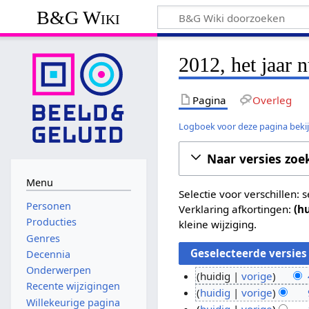
B&G Wiki
2012, het jaar 
Pagina
Overleg
Logboek voor deze pagina beki
Naar versies zoe
Menu
Selectie voor verschillen:
Personen
Verklaring afkortingen:
(h
Producties
kleine wijziging.
Genres
Decennia
Onderwerpen
huidig
vorige
Recente wijzigingen
G
4
huidig
vorige
Willekeurige pagina
e
G