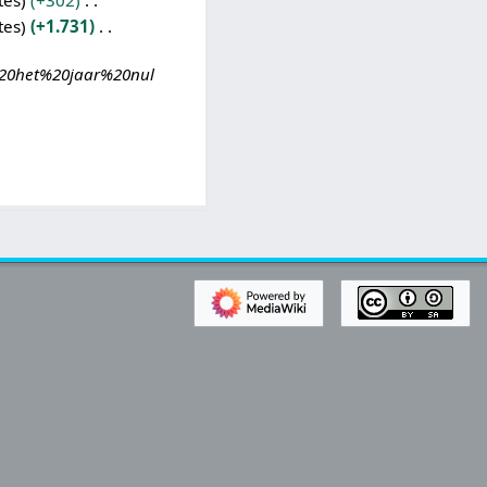
tes
+302
tes
+1.731
,%20het%20jaar%20nul