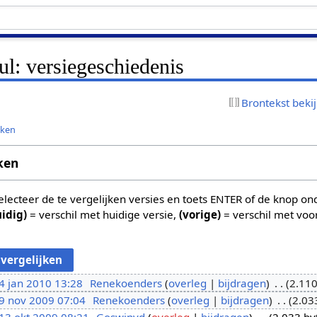
nul: versiegeschiedenis
Brontekst beki
jken
ken
 selecteer de te vergelijken versies en toets ENTER of de knop o
uidig)
= verschil met huidige versie,
(vorige)
= verschil met voo
4 jan 2010 13:28
Renekoenders
overleg
bijdragen
2.110
9 nov 2009 07:04
Renekoenders
overleg
bijdragen
2.03