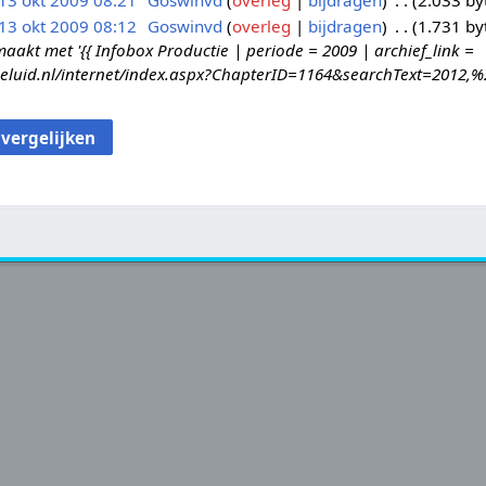
13 okt 2009 08:21
Goswinvd
overleg
bijdragen
2.033 by
13 okt 2009 08:12
Goswinvd
overleg
bijdragen
1.731 by
kt met '{{ Infobox Productie | periode = 2009 | archief_link =
geluid.nl/internet/index.aspx?ChapterID=1164&searchText=2012