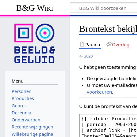
B&G Wiki
Brontekst beki
Pagina
Overleg
←
2020
U hebt geen toestemming 
De gevraagde handelin
Menu
U moet uw e-mailadres 
Personen
voorkeuren
.
Producties
Genres
U kunt de brontekst van d
Decennia
Onderwerpen
Recente wijzigingen
Willekeurige pagina