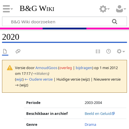
B&G Wiki
2020
Versie door
ArnoudGoos
(
overleg
|
bijdragen
)
op 1 mei 2012
om 17:17
(
→
Makers
)
(
wijz
)
← Oudere versie
| Huidige versie (wijz) | Nieuwere versie
→ (wijz)
Periode
2003-2004
Beschikbaar in archief
Beeld en Geluid
Genre
Drama