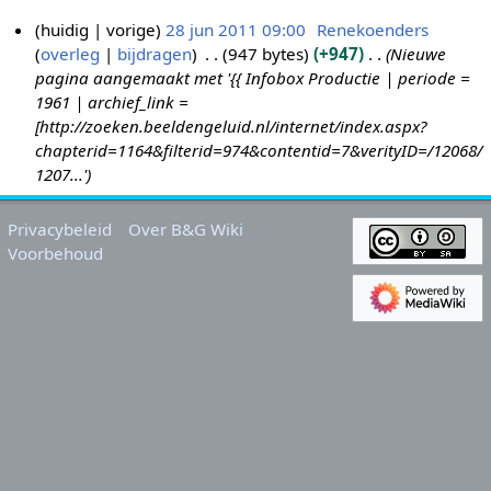
huidig
vorige
28 jun 2011 09:00
Renekoenders
overleg
bijdragen
947 bytes
+947
Nieuwe
2
pagina aangemaakt met '{{ Infobox Productie | periode =
8
1961 | archief_link =
j
[http://zoeken.beeldengeluid.nl/internet/index.aspx?
u
chapterid=1164&filterid=974&contentid=7&verityID=/12068/
n
1207...'
2
0
Privacybeleid
Over B&G Wiki
1
Voorbehoud
1