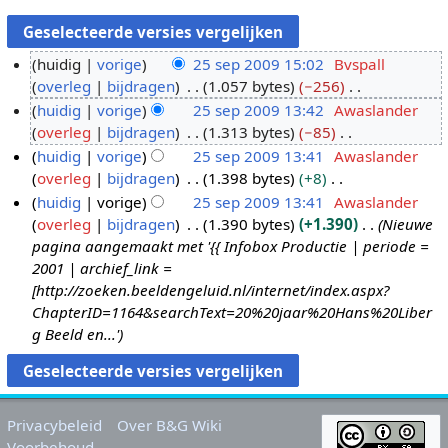
huidig
vorige
25 sep 2009 15:02
Bvspall
overleg
bijdragen
1.057 bytes
−256
2
G
huidig
vorige
25 sep 2009 13:42
Awaslander
5
e
overleg
bijdragen
1.313 bytes
−85
s
e
G
huidig
vorige
25 sep 2009 13:41
Awaslander
e
n
e
overleg
bijdragen
1.398 bytes
+8
p
b
e
G
huidig
vorige
25 sep 2009 13:41
Awaslander
2
e
n
e
overleg
bijdragen
1.390 bytes
+1.390
Nieuwe
0
w
b
e
pagina aangemaakt met '{{ Infobox Productie | periode =
0
e
e
n
2001 | archief_link =
9
r
w
b
[http://zoeken.beeldengeluid.nl/internet/index.aspx?
k
e
e
ChapterID=1164&searchText=20%20jaar%20Hans%20Liber
i
r
w
g Beeld en...'
n
k
e
g
i
r
s
n
k
s
g
i
Privacybeleid
Over B&G Wiki
a
s
n
Voorbehoud