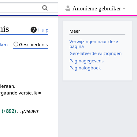
Anonieme gebruiker
nis
Hulp
Meer
Verwijzingen naar deze
jken
Geschiedenis
pagina
Gerelateerde wijzigingen
Paginagegevens
Paginalogboek
nderaan.
rgaande versie,
k
=
+892
Nieuwe