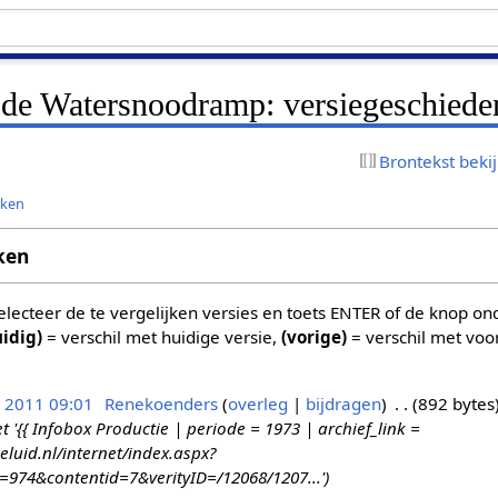
n de Watersnoodramp: versiegeschiede
Brontekst beki
jken
ken
 selecteer de te vergelijken versies en toets ENTER of de knop o
uidig)
= verschil met huidige versie,
(vorige)
= verschil met voo
n 2011 09:01
Renekoenders
overleg
bijdragen
892 bytes
{{ Infobox Productie | periode = 1973 | archief_link =
eluid.nl/internet/index.aspx?
d=974&contentid=7&verityID=/12068/1207...'