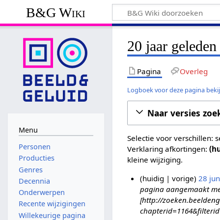
B&G Wiki
20 jaar gelede
Pagina
Overleg
Logboek voor deze pagina beki
Naar versies zoe
Menu
Selectie voor verschillen:
Personen
Verklaring afkortingen:
(h
Producties
kleine wijziging.
Genres
huidig
vorige
28 ju
Decennia
pagina aangemaakt met '
2
Onderwerpen
[http://zoeken.beeldeng
8
Recente wijzigingen
chapterid=1164&filteri
j
Willekeurige pagina