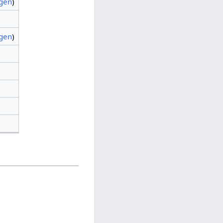
agen
)
agen
)