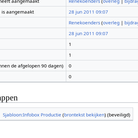
 heeft aangemaakt
Renekoenders
(
overleg
|
bijdr
 is aangemaakt
28 jun 2011 09:07
Renekoenders
(
overleg
|
bijdr
28 jun 2011 09:07
1
1
nnen de afgelopen 90 dagen)
0
0
appen
Sjabloon:Infobox Productie
(
brontekst bekijken
) (beveiligd)