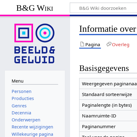
B&G Wiki
Informatie over
Pagina
Overleg
Basisgegevens
Menu
Weergegeven paginana
Personen
Standaard sorteerwijze
Producties
Paginalengte (in bytes)
Genres
Decennia
Naamruimte-ID
Onderwerpen
Paginanummer
Recente wijzigingen
Willekeurige pagina