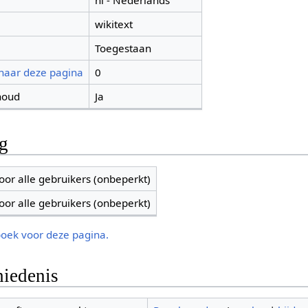
nl - Nederlands
wikitext
Toegestaan
 naar deze pagina
0
houd
Ja
ng
oor alle gebruikers (onbeperkt)
oor alle gebruikers (onbeperkt)
boek voor deze pagina.
iedenis