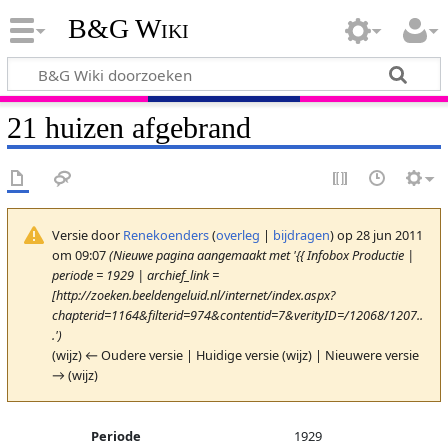
B&G Wiki
21 huizen afgebrand
Versie door
Renekoenders
(
overleg
|
bijdragen
)
op 28 jun 2011
om 09:07
(Nieuwe pagina aangemaakt met '{{ Infobox Productie |
periode = 1929 | archief_link =
[http://zoeken.beeldengeluid.nl/internet/index.aspx?
chapterid=1164&filterid=974&contentid=7&verityID=/12068/1207..
.')
(wijz) ← Oudere versie | Huidige versie (wijz) | Nieuwere versie
→ (wijz)
Periode
1929