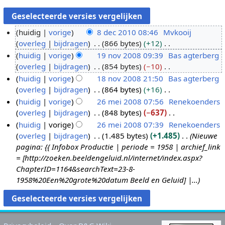
huidig
vorige
8 dec 2010 08:46
Mvkooij
overleg
bijdragen
866 bytes
+12
8
G
huidig
vorige
19 nov 2008 09:39
Bas agterberg
d
e
overleg
bijdragen
854 bytes
−10
e
1
e
G
huidig
vorige
18 nov 2008 21:50
Bas agterberg
c
9
n
e
overleg
bijdragen
864 bytes
+16
2
n
1
b
e
G
huidig
vorige
26 mei 2008 07:56
Renekoenders
0
o
8
e
n
e
overleg
bijdragen
848 bytes
−637
1
v
n
2
w
b
e
G
huidig
vorige
26 mei 2008 07:39
Renekoenders
0
2
o
6
e
e
n
e
overleg
bijdragen
1.485 bytes
+1.485
Nieuwe
0
v
m
r
w
b
e
pagina: {{ Infobox Productie | periode = 1958 | archief_link
0
2
e
k
e
e
n
= [http://zoeken.beeldengeluid.nl/internet/index.aspx?
8
0
i
i
r
w
b
ChapterID=1164&searchText=23-8-
0
2
n
k
e
e
1958%20Een%20grote%20datum Beeld en Geluid] |...
8
0
g
i
r
w
0
s
n
k
e
8
s
g
i
r
a
s
n
k