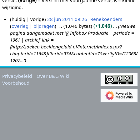
versie,
(vorige)
= verschil met voorgaande versie,
k
= kleine
wijziging.
huidig
vorige
28 jun 2011 09:26
Renekoenders
overleg
bijdragen
1.046 bytes
+1.046
Nieuwe
2
pagina aangemaakt met '{{ Infobox Productie | periode =
8
1961 | archief_link =
j
[http://zoeken.beeldengeluid.nl/internet/index.aspx?
u
chapterid=1164&filterid=974&contentid=7&verityID=/12068/
n
1207...'
2
0
Privacybeleid
Over B&G Wiki
1
Voorbehoud
1