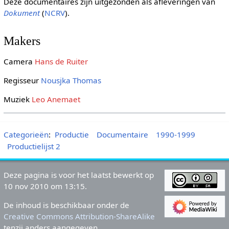
Deze documentaires zijn uitgezonden als afleveringen van
Dokument
(
NCRV
).
Makers
Camera
Hans de Ruiter
Regisseur
Nousjka Thomas
Muziek
Leo Anemaet
Categorieën
:
Productie
Documentaire
1990-1999
Productielijst 2
Deze pagina is voor het laatst bewerkt op
10 nov 2010 om 13:15.
De inhoud is beschikbaar onder de
Creative Commons Attribution-ShareAlike
tenzij anders aangegeven.