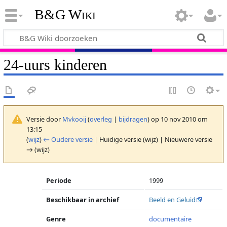
B&G Wiki
24-uurs kinderen
Versie door
Mvkooij
(
overleg
|
bijdragen
)
op 10 nov 2010 om
13:15
(
wijz
)
← Oudere versie
| Huidige versie (wijz) | Nieuwere versie
→ (wijz)
Periode
1999
Beschikbaar in archief
Beeld en Geluid
Genre
documentaire