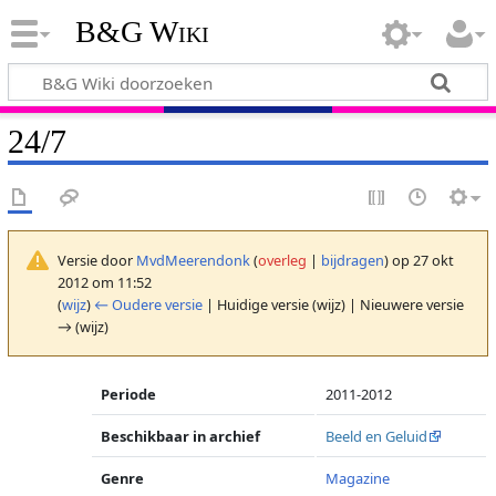
B&G Wiki
24/7
Versie door
MvdMeerendonk
(
overleg
|
bijdragen
)
op 27 okt
2012 om 11:52
(
wijz
)
← Oudere versie
| Huidige versie (wijz) | Nieuwere versie
→ (wijz)
Periode
2011-2012
Beschikbaar in archief
Beeld en Geluid
Genre
Magazine