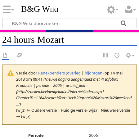
B&G Wiki
24 hours Mozart
Versie door
Renekoenders
(
overleg
|
bijdragen
)
op 14 mei
2013 om 09:41
(Nieuwe pagina aangemaakt met '{{ Infobox
Productie | periode = 2006 | archief_link =
[http://zoeken.beeldengeluid.nl/internet/index.aspx?
ChapterID=1164&searchText=Het%20grote%20Mozart%20weekend
...')
(wijz) ← Oudere versie | Huidige versie (wijz) | Nieuwere versie
→ (wijz)
Periode
2006