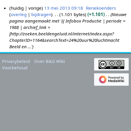
huidig
vorige
13 mei 2013 09:18
Renekoenders
overleg
bijdragen
1.101 bytes
+1.101
Nieuwe
1
pagina aangemaakt met '{{ Infobox Productie | periode =
3
1988 | archief_link =
m
[http://zoeken.beeldengeluid.nl/internet/index.aspx?
e
ChapterID=1164&searchText=24%20uur%20luchtmacht
i
Beeld en ...'
2
0
Privacybeleid
Over B&G Wiki
1
Voorbehoud
3