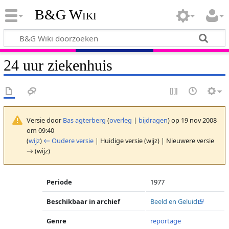
B&G Wiki
24 uur ziekenhuis
Versie door
Bas agterberg
(
overleg
|
bijdragen
)
op 19 nov 2008
om 09:40
(
wijz
)
← Oudere versie
| Huidige versie (wijz) | Nieuwere versie
→ (wijz)
Periode
1977
Beschikbaar in archief
Beeld en Geluid
Genre
reportage