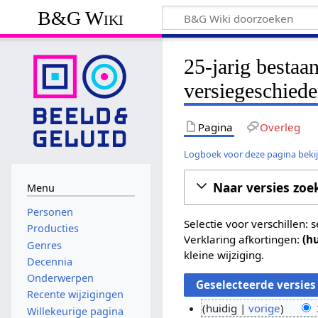
B&G Wiki
25-jarig bestaa
versiegeschiede
Pagina
Overleg
Logboek voor deze pagina beki
Naar versies zoe
Menu
Personen
Selectie voor verschillen:
Producties
Verklaring afkortingen:
(h
Genres
kleine wijziging.
Decennia
Onderwerpen
Recente wijzigingen
huidig
vorige
Willekeurige pagina