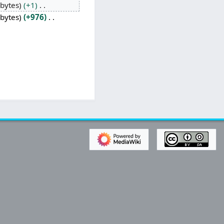
bytes
+1
bytes
+976