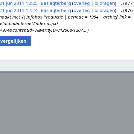
21 jun 2011 12:25
Bas agterberg
overleg
bijdragen
977 
21 jun 2011 12:24
Bas agterberg
overleg
bijdragen
976 
kt met '{{ Infobox Productie | periode = 1954 | archief_link =
eluid.nl/internet/index.aspx?
d=974&contentid=7&verityID=/12068/1207...'