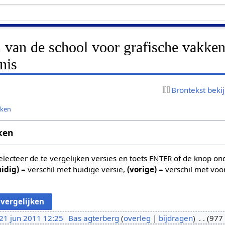
n van de school voor grafische vakken
nis
Brontekst beki
jken
ken
 selecteer de te vergelijken versies en toets ENTER of de knop o
uidig)
= verschil met huidige versie,
(vorige)
= verschil met voo
21 jun 2011 12:25
Bas agterberg
overleg
bijdragen
977 