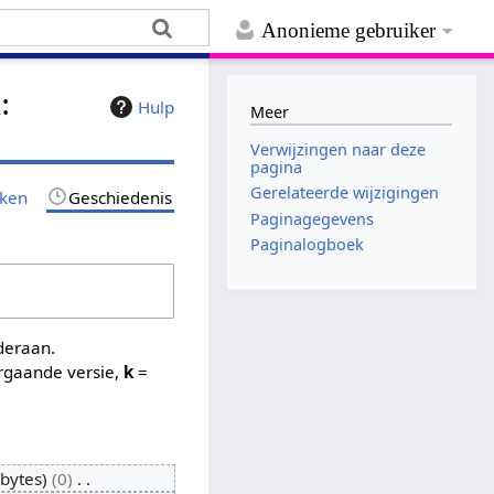
Anonieme gebruiker
:
Hulp
Meer
Verwijzingen naar deze
pagina
Gerelateerde wijzigingen
jken
Geschiedenis
Paginagegevens
Paginalogboek
nderaan.
rgaande versie,
k
=
bytes
0