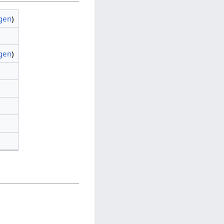
agen
)
agen
)