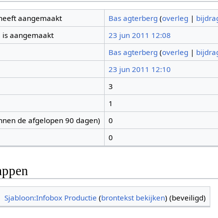
 heeft aangemaakt
Bas agterberg
(
overleg
|
bijdr
 is aangemaakt
23 jun 2011 12:08
Bas agterberg
(
overleg
|
bijdr
23 jun 2011 12:10
3
1
nnen de afgelopen 90 dagen)
0
0
appen
Sjabloon:Infobox Productie
(
brontekst bekijken
) (beveiligd)