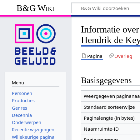
B&G Wiki
Informatie over
Hendrik de Key
Pagina
Overleg
Basisgegevens
Menu
Personen
Weergegeven paginana
Producties
Standaard sorteerwijze
Genres
Decennia
Paginalengte (in bytes)
Onderwerpen
Naamruimte-ID
Recente wijzigingen
Willekeurige pagina
Paginanummer