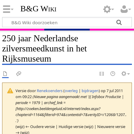
B&G Wiki
250 jaar Nederlandse
zilversmeedkunst in het
Rijksmuseum
Versie door
Renekoenders
(
overleg
|
bijdragen
)
op 7 jul 2011
om 09:22
(Nieuwe pagina aangemaakt met '{{ Infobox Productie |
periode = 1979 | archief_link =
[http://zoeken.beeldengeluid.nl/internet/index.aspx?
chapterid=1164&filterid=974&contentid=7&verityID=/12068/1207..
.')
(wijz) ← Oudere versie | Huidige versie (wijz) | Nieuwere versie
→ (wijz)