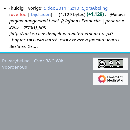
huidig
vorige
5 dec 2011 12:10
SjorsAbeling
overleg
bijdragen
1.129 bytes
+1.129
Nieuwe
5
pagina aangemaakt met '{{ Infobox Productie | periode =
d
2005 | archief_link =
e
[http://zoeken.beeldengeluid.nl/internet/index.aspx?
c
ChapterID=1164&searchText=20%25%20jaar%20Beatrix
2
Beeld en Ge...'
0
1
Privacybeleid
Over B&G Wiki
1
Voorbehoud