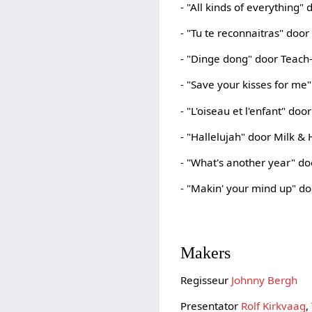
- "All kinds of everything"
- "Tu te reconnaitras" do
- "Dinge dong" door Teach
- "Save your kisses for m
- "L'oiseau et l'enfant" do
- "Hallelujah" door Milk & 
- "What's another year" do
- "Makin' your mind up" do
Makers
Regisseur
Johnny Bergh
Presentator
Rolf Kirkvaag
,