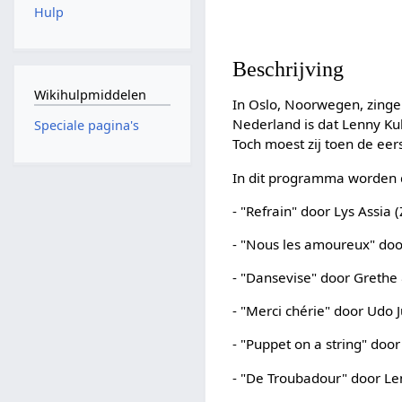
Hulp
Beschrijving
Wikihulpmiddelen
In Oslo, Noorwegen, zing
Nederland is dat Lenny Kuh
Speciale pagina's
Toch moest zij toen de eer
In dit programma worden d
- "Refrain" door Lys Assia 
- "Nous les amoureux" doo
- "Dansevise" door Greth
- "Merci chérie" door Udo 
- "Puppet on a string" doo
- "De Troubadour" door Le