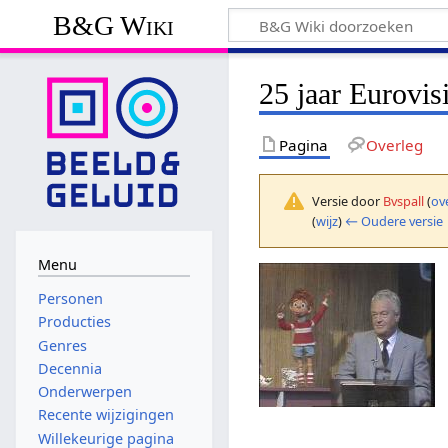
B&G Wiki
25 jaar Eurovis
Pagina
Overleg
Versie door
Bvspall
(
ov
(
wijz
)
← Oudere versie
Menu
Personen
Producties
Genres
Decennia
Onderwerpen
Recente wijzigingen
Willekeurige pagina