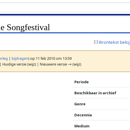
ie Songfestival
Brontekst beki
erleg
|
bijdragen
)
op 11 feb 2010 om 13:59
| Huidige versie (wijz) | Nieuwere versie → (wijz)
Periode
Beschikbaar in archief
Genre
Decennia
Medium