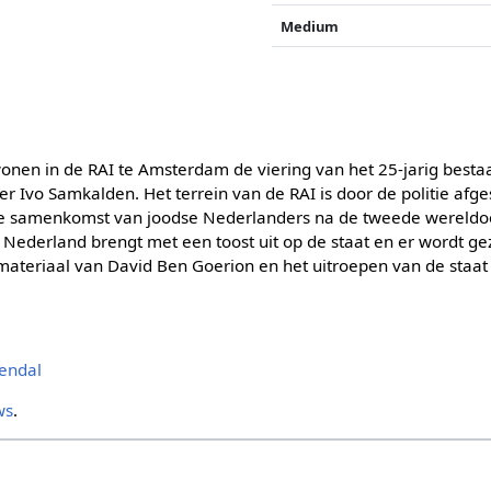
Medium
en in de RAI te Amsterdam de viering van het 25-jarig bestaa
r Ivo Samkalden. Het terrein van de RAI is door de politie afg
ste samenkomst van joodse Nederlanders na de tweede wereldo
 Nederland brengt met een toost uit op de staat en er wordt g
fmateriaal van David Ben Goerion en het uitroepen van de staat 
mendal
ws
.