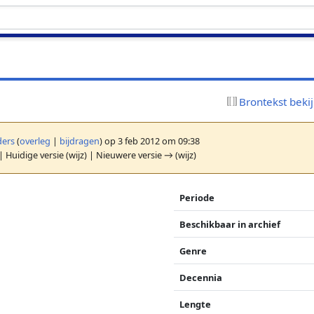
Brontekst beki
ers
(
overleg
|
bijdragen
)
op 3 feb 2012 om 09:38
| Huidige versie (wijz) | Nieuwere versie → (wijz)
Periode
Beschikbaar in archief
Genre
Decennia
Lengte