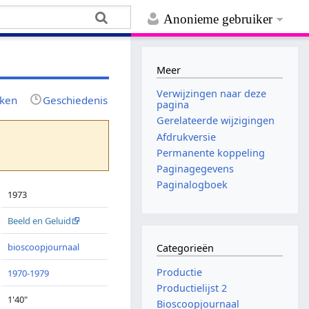
Anonieme gebruiker
Meer
Verwijzingen naar deze
jken
Geschiedenis
pagina
Gerelateerde wijzigingen
Afdrukversie
Permanente koppeling
Paginagegevens
Paginalogboek
1973
Beeld en Geluid
bioscoopjournaal
Categorieën
Productie
1970-1979
Productielijst 2
1'40"
Bioscoopjournaal