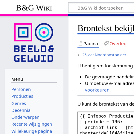
B&G Wiki
Brontekst bekij
Pagina
Overleg
←
25 jaar Noordoostpolder
U hebt geen toestemming 
De gevraagde handelin
Menu
U moet uw e-mailadres 
Personen
voorkeuren
.
Producties
Genres
U kunt de brontekst van d
Decennia
Onderwerpen
Recente wijzigingen
Willekeurige pagina