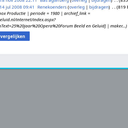
18 nov 2008 22:11
Bas agterberg
overleg
bijdragen
835
14 jul 2008 09:41
Renekoenders
overleg
bijdragen
819 
ox Productie | periode = 1980 | archief_link =
eluid.nl/internet/index.aspx?
Text=25%20jaar%20Opera%20Forum Beeld en Geluid] | maker...