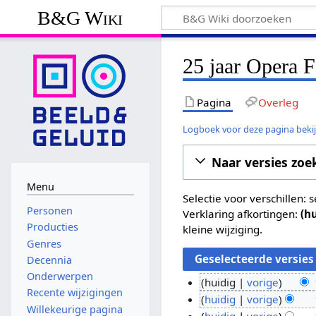
B&G Wiki
25 jaar Opera F
Pagina
Overleg
Logboek voor deze pagina beki
Naar versies zoe
Menu
Selectie voor verschillen:
Personen
Verklaring afkortingen:
(h
Producties
kleine wijziging.
Genres
Decennia
Onderwerpen
huidig
vorige
Recente wijzigingen
G
1
huidig
vorige
Willekeurige pagina
e
G