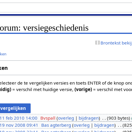
orum: versiegeschiedenis
Brontekst beki
jken
ken
 selecteer de te vergelijken versies en toets ENTER of de knop o
uidig)
= verschil met huidige versie,
(vorige)
= verschil met voo
11 feb 2010 14:00
Bvspall
overleg
bijdragen
903 bytes
19 nov 2008 09:41
Bas agterberg
overleg
bijdragen
825