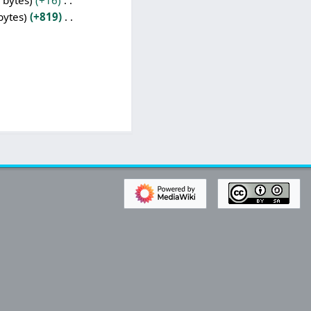
 bytes
+16
bytes
+819