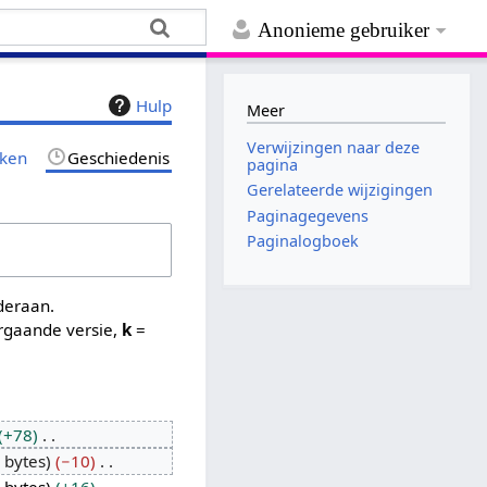
Anonieme gebruiker
Hulp
Meer
Verwijzingen naar deze
jken
Geschiedenis
pagina
Gerelateerde wijzigingen
Paginagegevens
Paginalogboek
nderaan.
rgaande versie,
k
=
+78
 bytes
−10