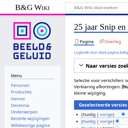
B&G Wiki
25 jaar Snip en
Pagina
Overleg
Logboek voor deze pagina beki
Naar versies zoe
Menu
Selectie voor verschillen:
Personen
Verklaring afkortingen:
(h
Producties
kleine wijziging.
Genres
Decennia
Onderwerpen
huidig
vorige
Recente wijzigingen
G
3
huidig
vorige
Willekeurige pagina
e
G