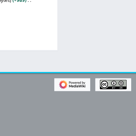
bytes
+989