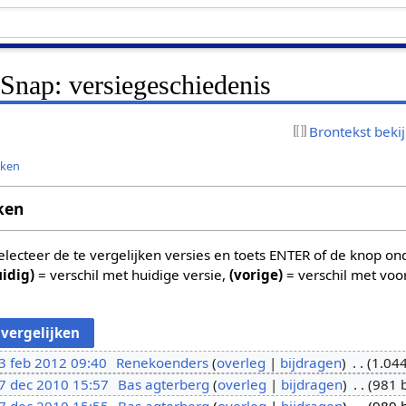
 Snap: versiegeschiedenis
Brontekst beki
jken
ken
 selecteer de te vergelijken versies en toets ENTER of de knop o
uidig)
= verschil met huidige versie,
(vorige)
= verschil met voo
3 feb 2012 09:40
Renekoenders
overleg
bijdragen
1.044
7 dec 2010 15:57
Bas agterberg
overleg
bijdragen
981 