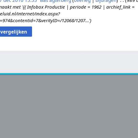
7 dec 2010 15:55
Bas agterberg
overleg
bijdragen
989 
kt met '{{ Infobox Productie | periode = 1962 | archief_link =
eluid.nl/internet/index.aspx?
d=974&contentid=7&verityID=/12068/1207...'