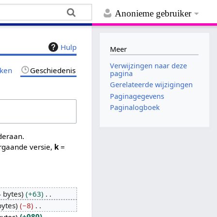
Anonieme gebruiker
Hulp
Meer
Verwijzingen naar deze
jken
Geschiedenis
pagina
Gerelateerde wijzigingen
Paginagegevens
Paginalogboek
nderaan.
rgaande versie,
k
=
 bytes
+63
bytes
−8