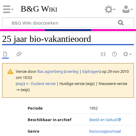
B&G Wiki
25 jaar bio-vakantieoord
Versie door
Bas agterberg
(
overleg
|
bijdragen
)
op 29 nov 2010
om 10:52
(
wijz
)
← Oudere versie
| Huidige versie (wijz) | Nieuwere versie
→ (wijz)
Periode
1952
Beschikbaar in archief
Beeld en Geluid
Genre
bioscoopjournaal