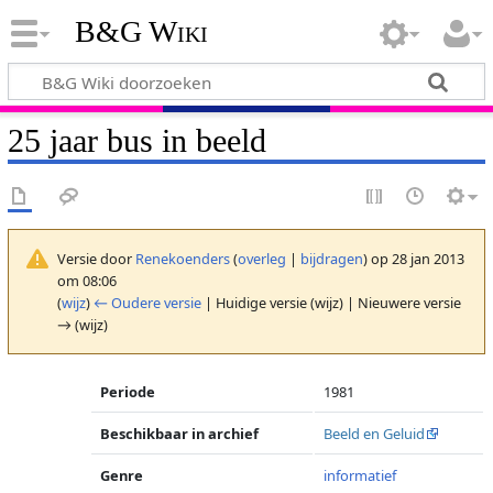
B&G Wiki
25 jaar bus in beeld
Versie door
Renekoenders
(
overleg
|
bijdragen
)
op 28 jan 2013
om 08:06
(
wijz
)
← Oudere versie
| Huidige versie (wijz) | Nieuwere versie
→ (wijz)
Periode
1981
Beschikbaar in archief
Beeld en Geluid
Genre
informatief