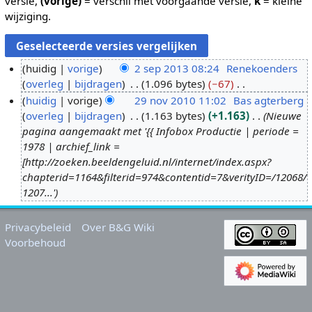
versie,
(vorige)
= verschil met voorgaande versie,
k
= kleine
wijziging.
huidig
vorige
2 sep 2013 08:24
Renekoenders
overleg
bijdragen
1.096 bytes
−67
2
G
huidig
vorige
29 nov 2010 11:02
Bas agterberg
s
e
overleg
bijdragen
1.163 bytes
+1.163
Nieuwe
e
2
e
pagina aangemaakt met '{{ Infobox Productie | periode =
p
9
n
1978 | archief_link =
2
n
b
[http://zoeken.beeldengeluid.nl/internet/index.aspx?
0
o
e
chapterid=1164&filterid=974&contentid=7&verityID=/12068/
1
v
w
1207...'
3
2
e
0
r
Privacybeleid
Over B&G Wiki
1
k
Voorbehoud
0
i
n
g
s