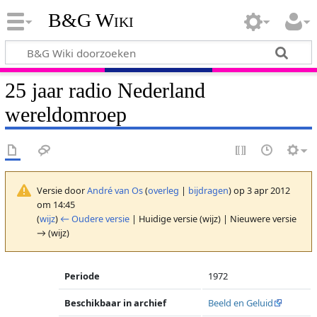
B&G Wiki
25 jaar radio Nederland
wereldomroep
Versie door
André van Os
(
overleg
|
bijdragen
)
op 3 apr 2012
om 14:45
(
wijz
)
← Oudere versie
| Huidige versie (wijz) | Nieuwere versie
→ (wijz)
Periode
1972
Beschikbaar in archief
Beeld en Geluid