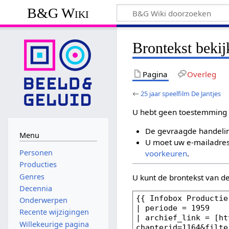
B&G Wiki
Brontekst bekij
Pagina
Overleg
←
25 jaar speelfilm De Jantjes
U hebt geen toestemming 
De gevraagde handelin
Menu
U moet uw e-mailadres 
Personen
voorkeuren
.
Producties
Genres
U kunt de brontekst van d
Decennia
Onderwerpen
Recente wijzigingen
Willekeurige pagina