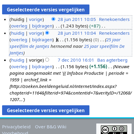
huidig
vorige
28 jun 2011 10:05
Renekoenders
overleg
bijdragen
1.243 bytes
+87
2
G
huidig
vorige
28 jun 2011 10:04
Renekoenders
8
e
overleg
bijdragen
k
1.156 bytes
0
25 jaar
j
e
speelfilm de jantjes
hernoemd naar
25 jaar speelfilm De
u
n
Jantjes
n
b
huidig
vorige
7 dec 2010 16:01
Bas agterberg
2
e
overleg
bijdragen
1.156 bytes
+1.156
Nieuwe
7
0
w
pagina aangemaakt met '{{ Infobox Productie | periode =
d
1
e
1959 | archief_link =
e
1
r
[http://zoeken.beeldengeluid.nl/internet/index.aspx?
c
k
chapterid=1164&filterid=974&contentid=7&verityID=/12068/
2
i
1207...'
0
n
1
g
0
s
s
Privacybeleid
Over B&G Wiki
a
Voorbehoud