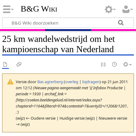
B&G Wiki
25 km wandelwedstrijd om het
kampioenschap van Nederland
Versie door
Bas agterberg
(
overleg
|
bijdragen
)
op 21 jun 2011
om 12:12
(Nieuwe pagina aangemaakt met '{{ Infobox Productie |
periode = 1930 | archief_link =
[http://zoeken.beeldengeluid.nl/internet/index.aspx?
chapterid=1164&filterid=974&contentid=7&verityID=/12068/1207..
.')
(wijz) ← Oudere versie | Huidige versie (wijz) | Nieuwere versie
→ (wijz)