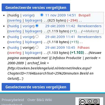
huidig
vorige
11 nov 2009 14:51
Bvspall
overleg
bijdragen
825 bytes
−294
1
G
huidig
vorige
29 okt 2009 11:42
Renekoenders
1
e
overleg
bijdragen
1.119 bytes
+1
→
Makers
n
2
e
huidig
vorige
29 okt 2009 11:41
Renekoenders
o
9
n
overleg
bijdragen
1.118 bytes
+15
v
o
b
G
huidig
vorige
29 okt 2009 10:45
Fdhaas
2
k
e
e
overleg
bijdragen
1.103 bytes
+1.103
Nieuwe
0
t
w
e
pagina aangemaakt met '{{ Infobox Productie | periode =
0
2
e
n
2000-2009 | archief_link =
9
0
r
b
[http://zoeken.beeldengeluid.nl/internet/index.aspx?
0
k
e
ChapterID=1164&searchText=25%20minuten Beeld en
9
i
w
Geluid]...'
n
e
g
r
s
k
s
i
Privacybeleid
Over B&G Wiki
a
n
Voorbehoud