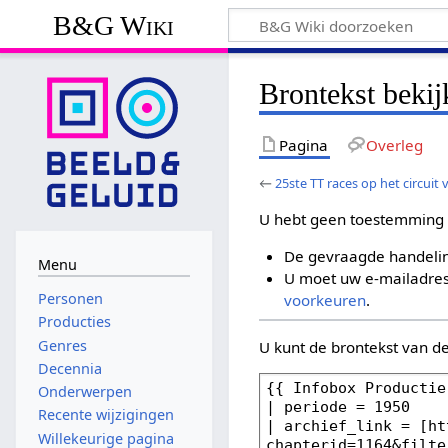
B&G Wiki
Brontekst bekij
Pagina
Overleg
←
25ste TT races op het circuit
U hebt geen toestemming 
De gevraagde handelin
Menu
U moet uw e-mailadres 
Personen
voorkeuren
.
Producties
Genres
U kunt de brontekst van d
Decennia
Onderwerpen
Recente wijzigingen
Willekeurige pagina