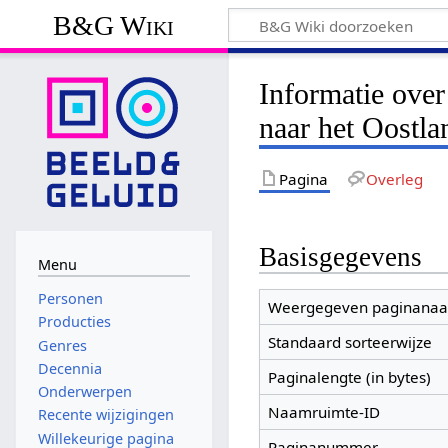
B&G Wiki
Informatie over
naar het Oostla
Pagina
Overleg
Basisgegevens
Menu
Personen
Weergegeven paginana
Producties
Standaard sorteerwijze
Genres
Decennia
Paginalengte (in bytes)
Onderwerpen
Naamruimte-ID
Recente wijzigingen
Willekeurige pagina
Paginanummer