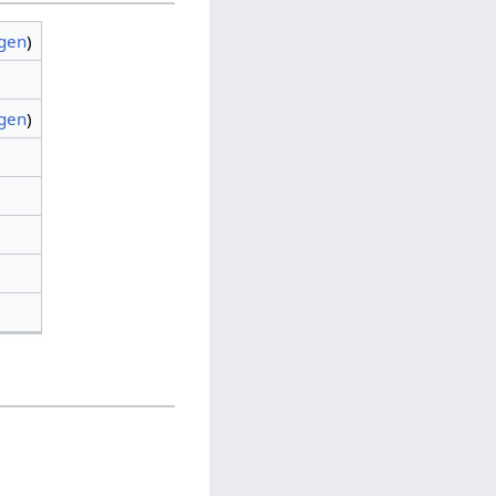
agen
)
agen
)