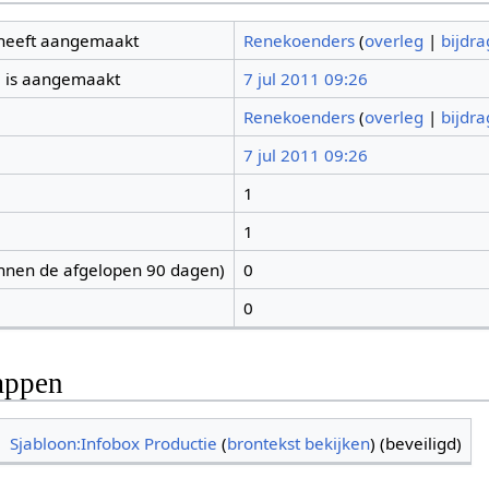
 heeft aangemaakt
Renekoenders
(
overleg
|
bijdr
 is aangemaakt
7 jul 2011 09:26
Renekoenders
(
overleg
|
bijdr
7 jul 2011 09:26
1
1
nnen de afgelopen 90 dagen)
0
0
appen
Sjabloon:Infobox Productie
(
brontekst bekijken
) (beveiligd)