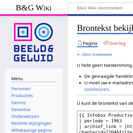
B&G Wiki
Brontekst beki
Pagina
Overleg
←
28ste Sneekweek
U hebt geen toestemming 
De gevraagde handelin
Menu
U moet uw e-mailadres 
Personen
voorkeuren
.
Producties
Genres
U kunt de brontekst van d
Decennia
Onderwerpen
Recente wijzigingen
Willekeurige pagina