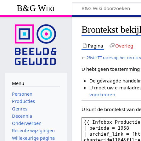
B&G Wiki
Brontekst bekij
Pagina
Overleg
←
28ste TT races op het circuit
U hebt geen toestemming 
De gevraagde handelin
Menu
U moet uw e-mailadres 
Personen
voorkeuren
.
Producties
Genres
U kunt de brontekst van d
Decennia
Onderwerpen
Recente wijzigingen
Willekeurige pagina