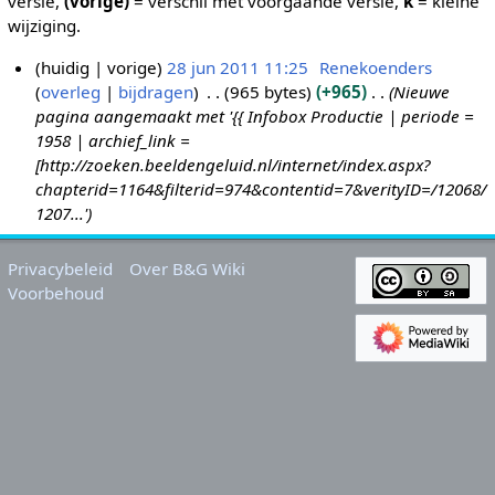
versie,
(vorige)
= verschil met voorgaande versie,
k
= kleine
wijziging.
huidig
vorige
28 jun 2011 11:25
Renekoenders
overleg
bijdragen
965 bytes
+965
Nieuwe
2
pagina aangemaakt met '{{ Infobox Productie | periode =
8
1958 | archief_link =
j
[http://zoeken.beeldengeluid.nl/internet/index.aspx?
u
chapterid=1164&filterid=974&contentid=7&verityID=/12068/
n
1207...'
2
0
Privacybeleid
Over B&G Wiki
1
Voorbehoud
1