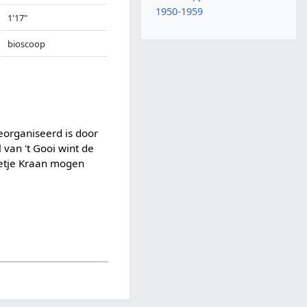
1950-1959
1'17"
bioscoop
eorganiseerd is door
van 't Gooi wint de
reetje Kraan mogen