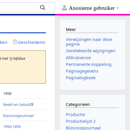
Anonieme gebruiker
Meer
Verwijzingen naar deze
jken
Geschiedenis
pagina
Gerelateerde wijzigingen
Afdrukversie
met '{{ Infobox
Permanente koppeling
Paginagegevens
Paginalogboek
1959
Categorieën
Beeld en Geluid
Productie
bioscoopjournaal
Productielijst 2
1950-1959
Bioscoopjournaal