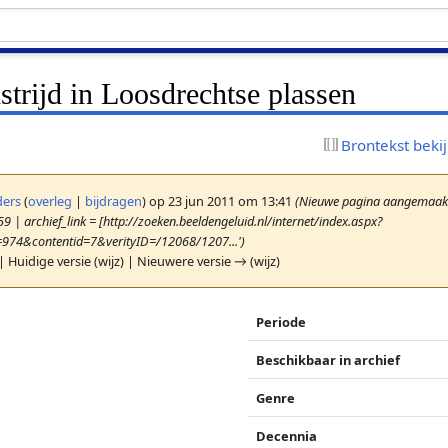
rijd in Loosdrechtse plassen
Brontekst beki
ers
(
overleg
|
bijdragen
)
op 23 jun 2011 om 13:41
(Nieuwe pagina aangemaakt 
9 | archief_link = [http://zoeken.beeldengeluid.nl/internet/index.aspx?
=974&contentid=7&verityID=/12068/1207...')
| Huidige versie (wijz) | Nieuwere versie → (wijz)
Periode
Beschikbaar in archief
Genre
Decennia