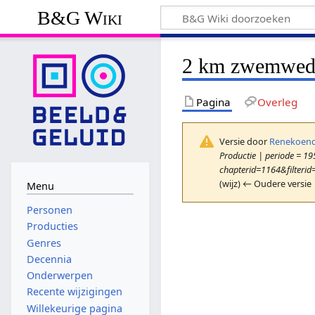
B&G Wiki
2 km zwemwedst
Pagina
Overleg
Versie door
Renekoend
Productie | periode = 195
chapterid=1164&filterid
(wijz) ← Oudere versie 
Menu
Personen
Producties
Genres
Decennia
Onderwerpen
Recente wijzigingen
Willekeurige pagina