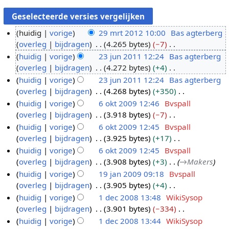
huidig
vorige
29 mrt 2012 10:00
Bas agterberg
overleg
bijdragen
4.265 bytes
−7
2
G
huidig
vorige
23 jun 2011 12:24
Bas agterberg
9
e
overleg
bijdragen
4.272 bytes
+4
m
2
e
G
huidig
vorige
23 jun 2011 12:24
Bas agterberg
r
3
n
e
overleg
bijdragen
4.268 bytes
+350
t
j
b
e
G
huidig
vorige
6 okt 2009 12:46
Bvspall
2
u
e
n
e
overleg
bijdragen
3.918 bytes
−7
0
n
6
w
b
e
G
huidig
vorige
6 okt 2009 12:45
Bvspall
1
2
o
e
e
n
e
overleg
bijdragen
3.925 bytes
+17
2
0
k
r
w
b
e
G
huidig
vorige
6 okt 2009 12:45
Bvspall
1
t
k
e
e
n
e
overleg
bijdragen
3.908 bytes
+3
→
Makers
1
2
i
r
w
b
e
huidig
vorige
19 jan 2009 09:18
Bvspall
0
n
k
e
e
n
overleg
bijdragen
3.905 bytes
+4
0
1
g
i
r
w
b
G
huidig
vorige
1 dec 2008 13:48
WikiSysop
9
9
s
n
k
e
e
e
overleg
bijdragen
3.901 bytes
−334
j
1
s
g
i
r
w
e
G
huidig
vorige
1 dec 2008 13:44
WikiSysop
a
d
a
s
n
k
e