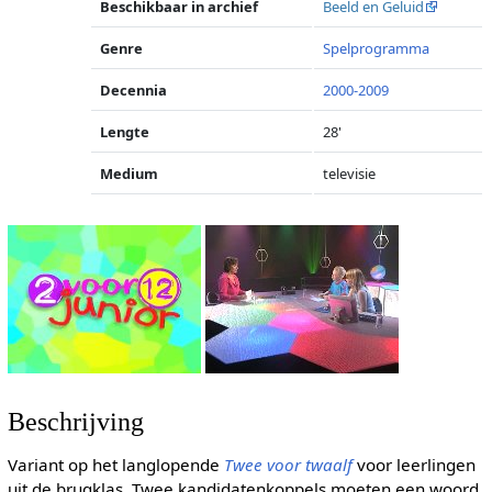
Beschikbaar in archief
Beeld en Geluid
Genre
Spelprogramma
Decennia
2000-2009
Lengte
28'
Medium
televisie
Beschrijving
Variant op het langlopende
Twee voor twaalf
voor leerlingen
uit de brugklas. Twee kandidatenkoppels moeten een woord