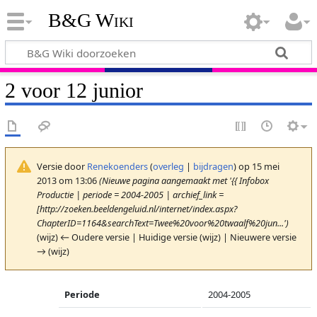
B&G Wiki
2 voor 12 junior
Versie door
Renekoenders
(
overleg
|
bijdragen
)
op 15 mei
2013 om 13:06
(Nieuwe pagina aangemaakt met '{{ Infobox
Productie | periode = 2004-2005 | archief_link =
[http://zoeken.beeldengeluid.nl/internet/index.aspx?
ChapterID=1164&searchText=Twee%20voor%20twaalf%20jun...')
(wijz) ← Oudere versie | Huidige versie (wijz) | Nieuwere versie
→ (wijz)
Periode
2004-2005