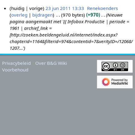
huidig
vorige
23 jun 2011 13:33
Renekoenders
overleg
bijdragen
970 bytes
+970
Nieuwe
2
pagina aangemaakt met '{{ Infobox Productie | periode =
3
1961 | archief_link =
j
[http://zoeken.beeldengeluid.nl/internet/index.aspx?
u
chapterid=1164&filterid=974&contentid=7&verityID=/12068/
n
1207...'
2
0
Privacybeleid
Over B&G Wiki
1
Voorbehoud
1