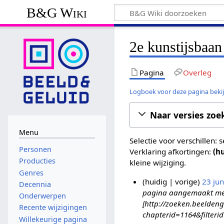
B&G Wiki
2e kunstijsbaan
Pagina
Overleg
Logboek voor deze pagina beki
Naar versies zoe
Menu
Selectie voor verschillen:
Personen
Verklaring afkortingen:
(h
Producties
kleine wijziging.
Genres
huidig
vorige
23 ju
Decennia
pagina aangemaakt met '
2
Onderwerpen
[http://zoeken.beeldeng
3
Recente wijzigingen
chapterid=1164&filteri
j
Willekeurige pagina