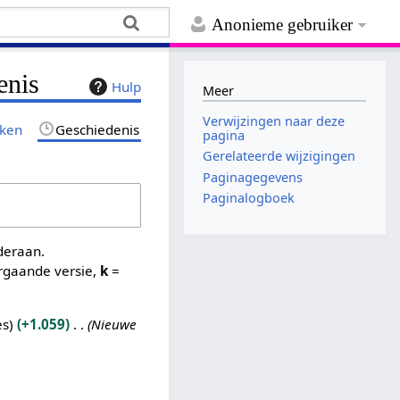
Anonieme gebruiker
enis
Hulp
Meer
Verwijzingen naar deze
jken
Geschiedenis
pagina
Gerelateerde wijzigingen
Paginagegevens
Paginalogboek
nderaan.
rgaande versie,
k
=
es
+1.059
Nieuwe