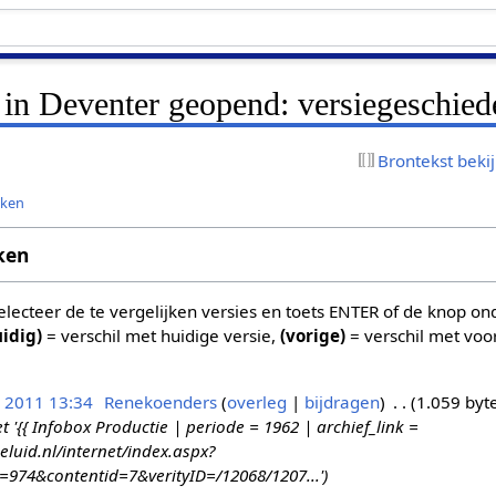
 in Deventer geopend: versiegeschied
Brontekst beki
jken
ken
 selecteer de te vergelijken versies en toets ENTER of de knop o
uidig)
= verschil met huidige versie,
(vorige)
= verschil met voo
n 2011 13:34
Renekoenders
overleg
bijdragen
1.059 byt
{{ Infobox Productie | periode = 1962 | archief_link =
eluid.nl/internet/index.aspx?
d=974&contentid=7&verityID=/12068/1207...'