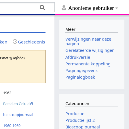
Anonieme gebruiker
Meer
Verwijzingen naar deze
jken
Geschiedenis
pagina
Gerelateerde wijzigingen
Afdrukversie
met '{{ Infobox
Permanente koppeling
Paginagegevens
Paginalogboek
1962
Categorieën
Beeld en Geluid
Productie
bioscoopjournaal
Productielijst 2
1960-1969
Bioscoopjournaal