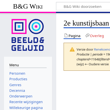
B&G Wiki
2e kunstijsbaa
Pagina
Overleg
Versie door
Renekoend
Productie | periode = 196
chapterid=1164&filterid
(wijz) ← Oudere versie 
Menu
Personen
Producties
Genres
Decennia
Onderwerpen
Recente wijzigingen
Willekeurige pagina