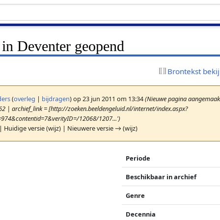
n in Deventer geopend
Brontekst beki
ers
(
overleg
|
bijdragen
)
op 23 jun 2011 om 13:34
(Nieuwe pagina aangemaakt 
2 | archief_link = [http://zoeken.beeldengeluid.nl/internet/index.aspx?
=974&contentid=7&verityID=/12068/1207...')
| Huidige versie (wijz) | Nieuwere versie → (wijz)
Periode
Beschikbaar in archief
Genre
Decennia