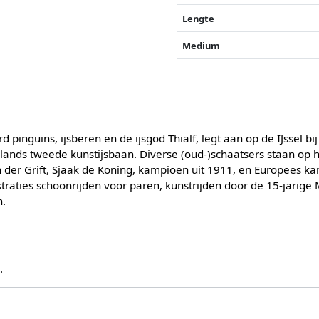
Lengte
Medium
d pinguins, ijsberen en de ijsgod Thialf, legt aan op de IJssel bi
ands tweede kunstijsbaan. Diverse (oud-)schaatsers staan op h
der Grift, Sjaak de Koning, kampioen uit 1911, en Europees k
aties schoonrijden voor paren, kunstrijden door de 15-jarige
n.
s
.