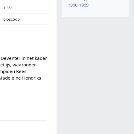
1960-1969
1'36"
bioscoop
j Deventer in het kader
et ijs, waaronder
ampioen Kees
 Madeleine Hendriks